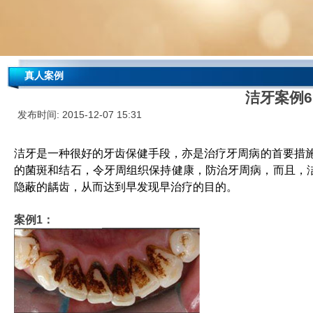
真人案例
洁牙案例6
发布时间: 2015-12-07 15:31
洁牙是一种很好的
牙齿保健
手段，亦是治疗
牙周病
的首要措施
的菌斑和
结石
，令牙周组织保持健康，防治
牙周病
，而且，
隐蔽的
龋齿
，从而达到早发现早治疗的目的。
案例1：