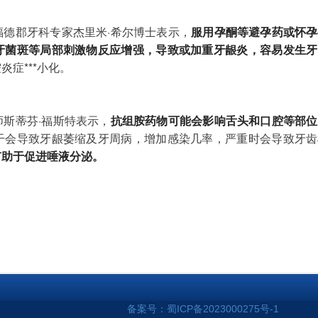
福德郡牙科专家杰里米·希尔博士表示，
服用孕酮等避孕药或怀孕
牙菌斑等局部刺激物反应增强，导致或加重牙龈炎，容易发生牙
症***小化。
师斯蒂芬·福斯特表示，
抗组胺药物可能会影响舌头和口腔等部位
干会导致牙龈萎缩及牙周病，增加感染几率，严重时会导致牙齿
有助于促进唾液分泌。
备案号：
蜀ICP备2023000275号-1