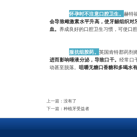
怀孕时不注意口腔卫生。
赫特
会导致雌激素水平升高，使牙龈组织对
血。
养成良好的口腔卫生习惯，可使口腔炎
服抗组胺药。
英国肯特郡药剂
进而影响唾液分泌，导致口干。
经常口
动甚至脱落。
咀嚼无糖口香糖和多喝水
上一篇
：没有了
下一篇
：
种植牙受益者