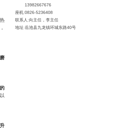
13982667676
座机:0826-5236408
热
联系人:向主任，李主任
，
地址:岳池县九龙镇环城东路40号
磨
的
以
升