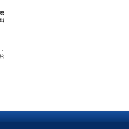
都
出
，
松