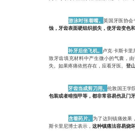
游泳时张着嘴。
英国牙医协会
蚀，牙齿表面硬组织损失，使牙齿变色
补牙后坐飞机。
卢克·卡斯卡里
致牙齿填充材料中产生微小的气囊，由
失。如果疼痛依然存在，应看牙医。
登
牙齿当成剪刀用。
伦敦国王学
包装或者啃指甲等，都非常容易伤及门
含着药片。
为了达到镇痛效果
斯卡里尼博士表示，
这种镇痛法容易烧