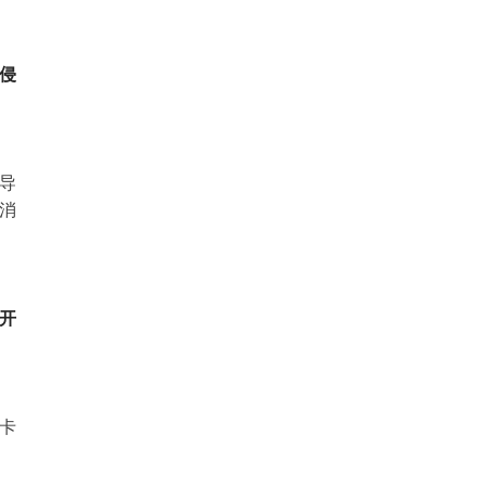
侵
导
消
开
卡