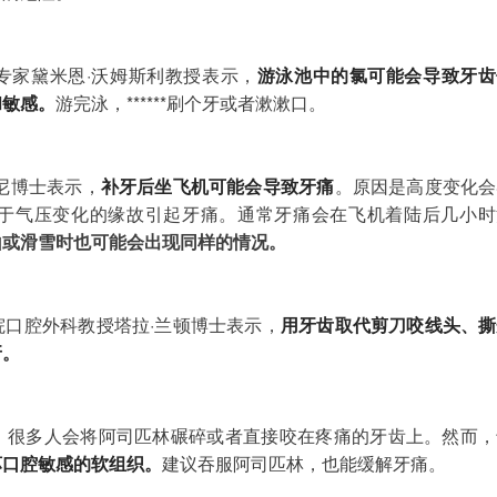
专家黛米恩·沃姆斯利教授表示，
游泳池中的氯可能会导致牙齿
和敏感。
游完泳，******刷个牙或者漱漱口。

尼博士表示，
补牙后坐飞机可能会导致牙痛
。原因是高度变化会
于气压变化的缘故引起牙痛。通常牙痛会在飞机着陆后几小时
山或滑雪时也可能会出现同样的情况。
院口腔外科教授塔拉·兰顿博士表示，
用牙齿取代剪刀咬线头、撕
牙。
，很多人会将阿司匹林碾碎或者直接咬在疼痛的牙齿上。然而，
坏口腔敏感的软组织。
建议吞服阿司匹林，也能缓解牙痛。