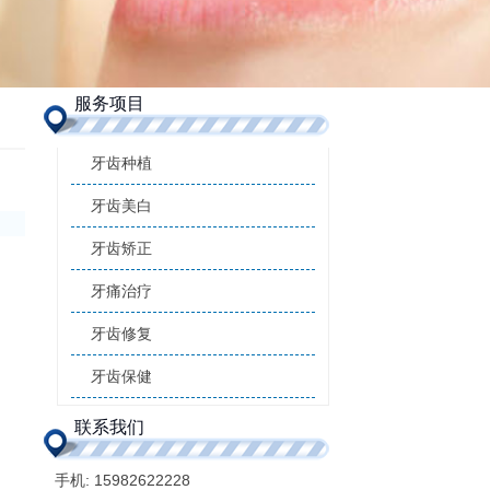
服务项目
牙齿种植
牙齿美白
牙齿矫正
牙痛治疗
牙齿修复
牙齿保健
联系我们
手机:
15982622228