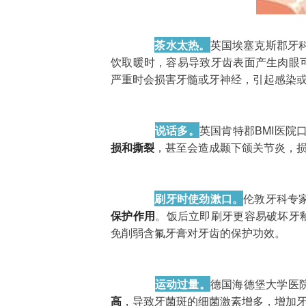
茶水太热。
英国埃塞克斯郡牙
饮取暖时，容易导致牙齿表面产生肉眼
严重时会损害牙髓或牙神经，引起感染
说话多。
英国肯特郡BMI医院
损和撕裂
，甚至会造成颞下颌关节炎，
刷牙时使劲漱口。
伦敦牙科专
保护作用
。饭后立即刷牙更容易破坏牙
免削弱含氟牙膏对牙齿的保护功效。

运动过量。
德国海德堡大学医院
高
，
导致
牙菌斑
的细菌激素增多，增加