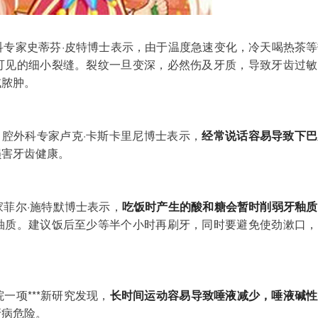
科专家史蒂芬·皮特博士表示，由于温度急速变化，冷天喝热茶等
可见的细小裂缝。裂纹一旦变深，必然伤及牙质，导致牙齿过敏
或脓肿。
口腔外科专家卢克·卡斯卡里尼博士表示，
经常说话容易导致下巴
损害牙齿健康。
家菲尔·施特默博士表示，
吃饭时产生的酸和糖会暂时削弱牙釉质
釉质。建议饭后至少等半个小时再刷牙，同时要避免使劲漱口，
一项***新研究发现，
长时间运动容易导致唾液减少，唾液碱性
牙病
危险。